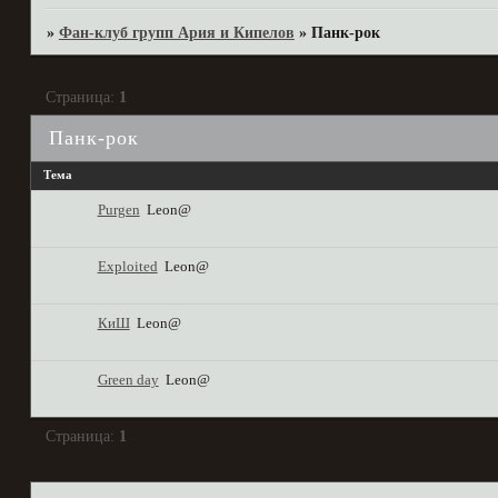
»
Фан-клуб групп Ария и Кипелов
»
Панк-рок
Страница:
1
Панк-рок
Тема
Purgen
Leon@
Exploited
Leon@
КиШ
Leon@
Green day
Leon@
Страница:
1