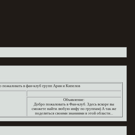
пожаловать в фан-клуб групп Ария и Кипелов
Объявление:
Добро пожаловать в Фан-клуб. Здесь вскоре вы
сможете найти любую инфу по группам) А так же
поделиться своими знаниями в этой области...