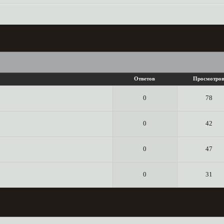
Ответов
Просмотро
0
78
0
42
0
47
0
31