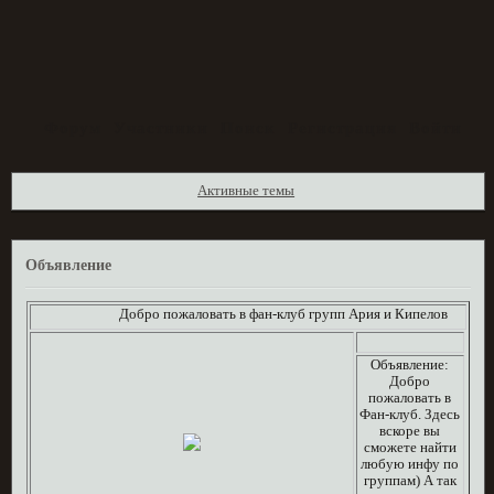
Форум
Участники
Поиск
Регистрация
Войти
Активные темы
Объявление
Добро пожаловать в фан-клуб групп Ария и Кипелов
Объявление:
Добро
пожаловать в
Фан-клуб. Здесь
вскоре вы
сможете найти
любую инфу по
группам) А так