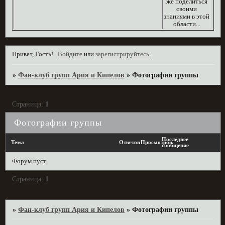
же поделиться
своими
знаниями в этой
области...
Привет, Гость!
Войдите
или
зарегистрируйтесь
.
»
Фан-клуб групп Ария и Кипелов
»
Фотографии группы
Страница:
1
Фотографии группы
Последнее
Тема
Ответов
Просмотров
сообщение
Форум пуст.
Страница:
1
»
Фан-клуб групп Ария и Кипелов
»
Фотографии группы